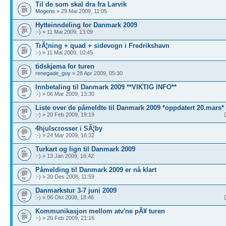
Til de som skal dra fra Larvik
Mogens
» 29 Mai 2009, 11:05
Hytteinndeling for Danmark 2009
:-) » 11 Mai 2009, 13:09
TrÃ¦ning + quad + sidevogn i Fredrikshavn
:-) » 11 Mai 2009, 10:45
tidskjema for turen
renegade_guy
» 28 Apr 2009, 05:30
Innbetaling til Danmark 2009 **VIKTIG INFO**
:-) » 06 Mar 2009, 13:30
Liste over de påmeldte til Danmark 2009 *oppdatert 20.mars*
:-) » 20 Feb 2009, 19:19
4hjulscrosser i SÃ¦by
:-) » 24 Mar 2009, 16:32
Turkart og lign til Danmark 2009
:-) » 13 Jan 2009, 16:42
Påmelding til Danmark 2009 er nå klart
:-) » 20 Des 2008, 11:59
Danmarkstur 3-7 juni 2009
:-) » 06 Okt 2008, 18:46
Kommunikasjon mellom atv'ne pÃ¥ turen
:-) » 26 Feb 2009, 21:16