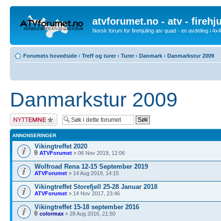
atvforumet.no - atv - firehj
Norsk forum for firehjuling atv quad - en avdeling i 4
Forumets hovedside
‹
Treff og turer
‹
Turer
‹
Danmark
‹
Danmarkstur 2009
Danmarkstur 2009
Legg inn et nytt
emne
ANNONSERINGER
Vikingtreffet 2020
ATVForumet
» 06 Nov 2019, 12:06
Wolfroad Rena 12-15 September 2019
ATVForumet
» 14 Aug 2019, 14:15
Vikingtreffet Storefjell 25-28 Januar 2018
ATVForumet
» 14 Nov 2017, 23:46
Vikingtreffet 15-18 september 2016
colormax
» 28 Aug 2016, 21:50