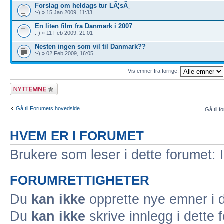
Forslag om heldags tur LÃ¦sÃ¸
:-) » 15 Jan 2009, 11:33
En liten film fra Danmark i 2007
:-) » 11 Feb 2009, 21:01
Nesten ingen som vil til Danmark??
:-) » 02 Feb 2009, 16:05
Vis emner fra forrige:
Legg inn et nytt
emne
Gå til Forumets hovedside
Gå til f
HVEM ER I FORUMET
Brukere som leser i dette forumet: 
FORUMRETTIGHETER
Du
kan ikke
opprette nye emner i d
Du
kan ikke
skrive innlegg i dette 