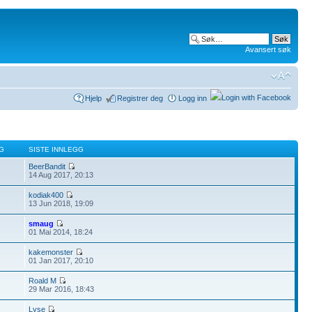
Avansert søk
Hjelp
Registrer deg
Logg inn
G
SISTE INNLEGG
BeerBandit
14 Aug 2017, 20:13
kodiak400
13 Jun 2018, 19:09
smaug
01 Mai 2014, 18:24
kakemonster
01 Jan 2017, 20:10
Roald M
29 Mar 2016, 18:43
Lyse