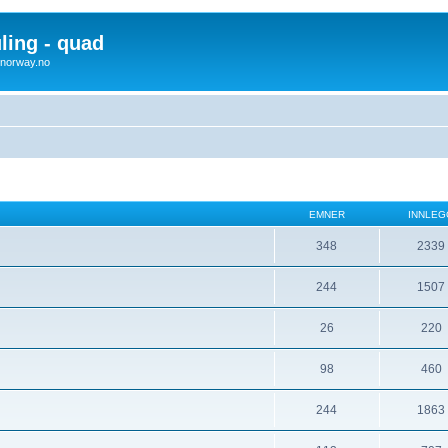
uling - quad
x4norway.no
EMNER
INNLEG
348
2339
244
1507
26
220
98
460
244
1863