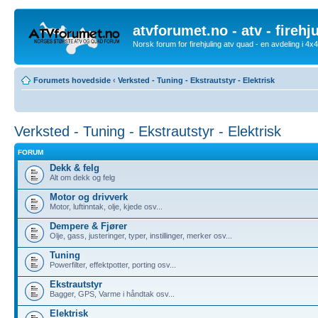
atvforumet.no - atv - firehj
Norsk forum for firehjuling atv quad - en avdeling i 4
Forumets hovedside
‹
Verksted - Tuning - Ekstrautstyr - Elektrisk
Verksted - Tuning - Ekstrautstyr - Elektrisk
FORUM
Dekk & felg
Alt om dekk og felg
Motor og drivverk
Motor, luftinntak, olje, kjede osv...
Dempere & Fjører
Olje, gass, justeringer, typer, instillinger, merker osv...
Tuning
Powerfilter, effektpotter, porting osv...
Ekstrautstyr
Bagger, GPS, Varme i håndtak osv...
Elektrisk