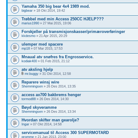
Yamaha 350 big bear 4x4 1989 mod.
bigbear
» 18 Okt 2014, 19:42
Trøbbel med min Access 250CC HJELP???
marius1990
» 27 Mai 2015, 19:06
Forskjeller på transmisjonskasser/primæroverføringer
kkdesmo
» 21 Apr 2015, 20:29
ulemper med spacere
mp18
» 07 Mar 2015, 17:53
Mnaual atv snøfres fra Engrosservice.
kodiak400
» 01 Feb 2015, 21:12
atv aksling hjelp
mr.buggy
» 31 Okt 2014, 12:58
Reparere winsj wire
Shemmingsen
» 26 Des 2014, 13:35
access ax700 bakbrems henger
tormod88
» 26 Des 2014, 14:30
Bøyd skyveramme
Shemmingsen
» 26 Des 2014, 13:34
Hvordan skifter man gearolje?
Ingar
» 07 Okt 2014, 14:58
servicemanual til Access 300 SUPERMOTARD
gromme
» 21 Jan 2013, 23:00