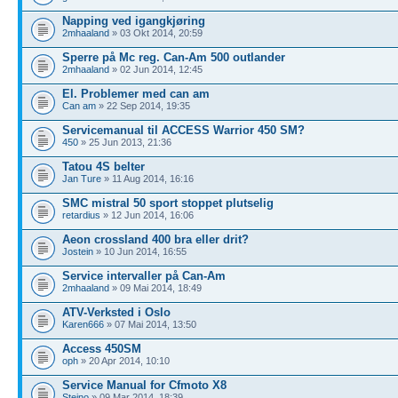
Napping ved igangkjøring
2mhaaland
» 03 Okt 2014, 20:59
Sperre på Mc reg. Can-Am 500 outlander
2mhaaland
» 02 Jun 2014, 12:45
El. Problemer med can am
Can am
» 22 Sep 2014, 19:35
Servicemanual til ACCESS Warrior 450 SM?
450
» 25 Jun 2013, 21:36
Tatou 4S belter
Jan Ture
» 11 Aug 2014, 16:16
SMC mistral 50 sport stoppet plutselig
retardius
» 12 Jun 2014, 16:06
Aeon crossland 400 bra eller drit?
Jostein
» 10 Jun 2014, 16:55
Service intervaller på Can-Am
2mhaaland
» 09 Mai 2014, 18:49
ATV-Verksted i Oslo
Karen666
» 07 Mai 2014, 13:50
Access 450SM
oph
» 20 Apr 2014, 10:10
Service Manual for Cfmoto X8
Steino
» 09 Mar 2014, 18:39