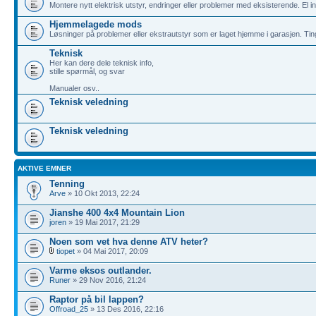
Montere nytt elektrisk utstyr, endringer eller problemer med eksisterende. El info
Hjemmelagede mods
Løsninger på problemer eller ekstrautstyr som er laget hjemme i garasjen. Tin
Teknisk
Her kan dere dele teknisk info,
stille spørmål, og svar
Manualer osv..
Teknisk veledning
Teknisk veledning
AKTIVE EMNER
Tenning
Arve
» 10 Okt 2013, 22:24
Jianshe 400 4x4 Mountain Lion
joren
» 19 Mai 2017, 21:29
Noen som vet hva denne ATV heter?
tiopet
» 04 Mai 2017, 20:09
Varme eksos outlander.
Runer
» 29 Nov 2016, 21:24
Raptor på bil lappen?
Offroad_25
» 13 Des 2016, 22:16