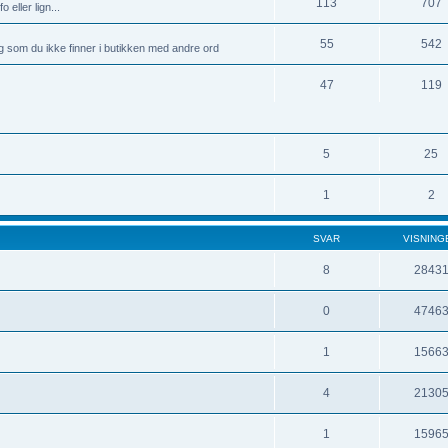
113
707
 eller lign...
55
542
g som du ikke finner i butikken med andre ord
47
119
5
25
1
2
SVAR
VISNING
8
2843
0
4746
1
1566
4
2130
1
1596