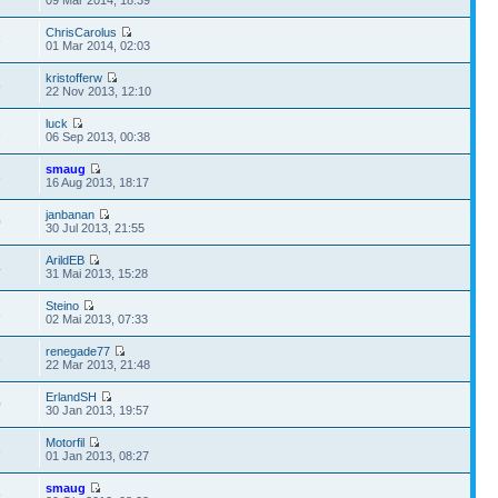
ChrisCarolus
3
01 Mar 2014, 02:03
kristofferw
5
22 Nov 2013, 12:10
luck
1
06 Sep 2013, 00:38
smaug
3
16 Aug 2013, 18:17
janbanan
0
30 Jul 2013, 21:55
ArildEB
4
31 Mai 2013, 15:28
Steino
8
02 Mai 2013, 07:33
renegade77
6
22 Mar 2013, 21:48
ErlandSH
0
30 Jan 2013, 19:57
Motorfil
8
01 Jan 2013, 08:27
smaug
9