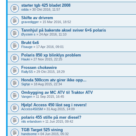
starter tgb 425 bladet 2008
odda
» 30 Okt 2016, 11:57
Skifte av drivrem
gravedigger
» 15 Mar 2016, 18:52
Tannhjul på bakerste aksel sviver 6×6 polaris
Øystein s
» 24 Apr 2016, 11:10
Brukt 6x6
Fbauge
» 17 Apr 2016, 09:01
Polaris 850 xp blinklys problem
Hauki
» 27 Nov 2015, 22:25
Frossen chokewire
RallySS
» 29 Okt 2015, 18:29
Honda 500ccm atv girer ikke opp...
Sighje
» 18 Aug 2015, 22:34
Ombygging av MC ATV til Traktor ATV
Vangen
» 11 Sep 2015, 16:45
Hjelp! Access 450 låst seg i revers!
Access450SM
» 31 Aug 2015, 14:09
polaris 455 stille på mer diesel?
nils erlandsen
» 11 Jun 2015, 09:42
TGB Target 525 vining
handsome
» 04 Jun 2015, 05:32