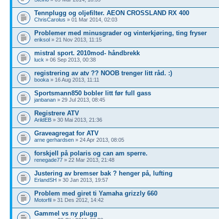
Tennplugg og oljefilter. AEON CROSSLAND RX 400
ChrisCarolus
» 01 Mar 2014, 02:03
Problemer med minusgrader og vinterkjøring, ting fryser
eriksol
» 21 Nov 2013, 11:15
mistral sport. 2010mod- håndbrekk
luck
» 06 Sep 2013, 00:38
registrering av atv ?? NOOB trenger litt råd. :)
booka
» 16 Aug 2013, 11:11
Sportsmann850 bobler litt før full gass
janbanan
» 29 Jul 2013, 08:45
Registrere ATV
ArildEB
» 30 Mai 2013, 21:36
Graveagregat for ATV
arne gerhardsen
» 24 Apr 2013, 08:05
forskjell på polaris og can am sperre.
renegade77
» 22 Mar 2013, 21:48
Justering av bremser bak ? henger på, lufting
ErlandSH
» 30 Jan 2013, 19:57
Problem med giret ti Yamaha grizzly 660
Motorfil
» 31 Des 2012, 14:42
Gammel vs ny plugg