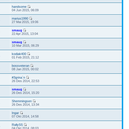
handsome
2
04 Jun 2015, 06:09
marius1990
9
27 Mai 2015, 19:06
smaug
9
22 Apr 2015, 13:04
smaug
1
10 Mar 2015, 06:29
kodiak400
4
01 Feb 2015, 21:12
bossveteran
1
08 Jan 2015, 00:02
#3grina`n
7
26 Des 2014, 22:53
smaug
7
26 Des 2014, 15:20
Shemmingsen
8
26 Des 2014, 13:34
Ingar
1
07 Okt 2014, 14:58
RallySS
0
04 Okt 2014, 08:03