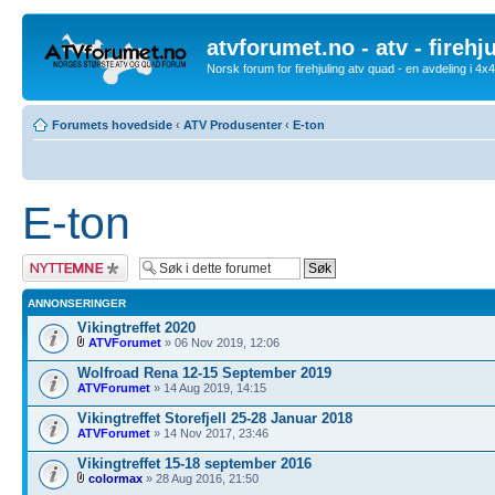
atvforumet.no - atv - firehj
Norsk forum for firehjuling atv quad - en avdeling i 4
Forumets hovedside
‹
ATV Produsenter
‹
E-ton
E-ton
Legg inn et nytt
emne
ANNONSERINGER
Vikingtreffet 2020
ATVForumet
» 06 Nov 2019, 12:06
Wolfroad Rena 12-15 September 2019
ATVForumet
» 14 Aug 2019, 14:15
Vikingtreffet Storefjell 25-28 Januar 2018
ATVForumet
» 14 Nov 2017, 23:46
Vikingtreffet 15-18 september 2016
colormax
» 28 Aug 2016, 21:50