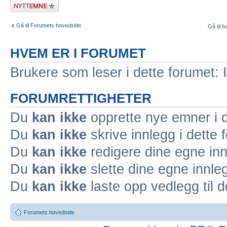
Legg inn et nytt
emne
Gå til Forumets hovedside
Gå til f
HVEM ER I FORUMET
Brukere som leser i dette forumet: 
FORUMRETTIGHETER
Du
kan ikke
opprette nye emner i d
Du
kan ikke
skrive innlegg i dette 
Du
kan ikke
redigere dine egne inn
Du
kan ikke
slette dine egne innleg
Du
kan ikke
laste opp vedlegg til d
Forumets hovedside