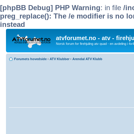
[phpBB Debug] PHP Warning
: in file
/i
preg_replace(): The /e modifier is no 
instead
atvforumet.no - atv - firehj
Norsk forum for firehjuling atv quad - en avdeling i 4
Forumets hovedside
‹
ATV Klubber
‹
Arendal ATV Klubb