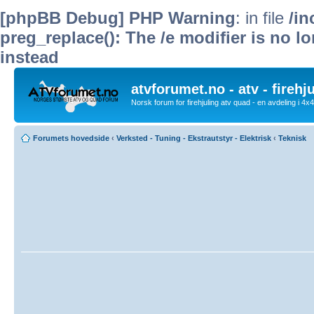
[phpBB Debug] PHP Warning
: in file
/i
preg_replace(): The /e modifier is no 
instead
atvforumet.no - atv - firehj
Norsk forum for firehjuling atv quad - en avdeling i 4
Forumets hovedside
‹
Verksted - Tuning - Ekstrautstyr - Elektrisk
‹
Teknisk