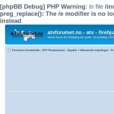
[phpBB Debug] PHP Warning
: in file
/i
preg_replace(): The /e modifier is no 
instead
atvforumet.no - atv - firehj
Norsk forum for firehjuling atv quad - en avdeling i 4
Forumets hovedside
‹
ATV Produsenter
‹
Spyder + tillsvarnde trejulinger
‹
Fr