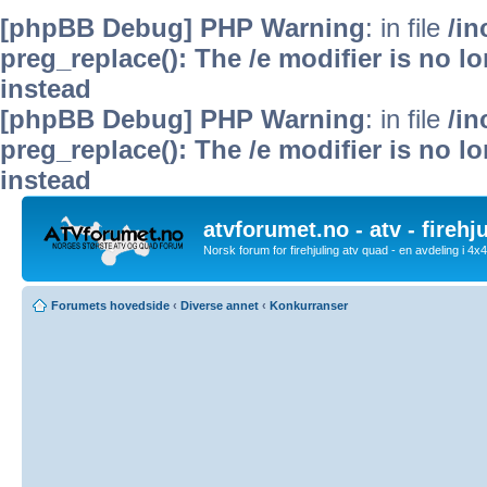
[phpBB Debug] PHP Warning
: in file
/i
preg_replace(): The /e modifier is no 
instead
[phpBB Debug] PHP Warning
: in file
/i
preg_replace(): The /e modifier is no 
instead
atvforumet.no - atv - firehj
Norsk forum for firehjuling atv quad - en avdeling i 4
Forumets hovedside
‹
Diverse annet
‹
Konkurranser