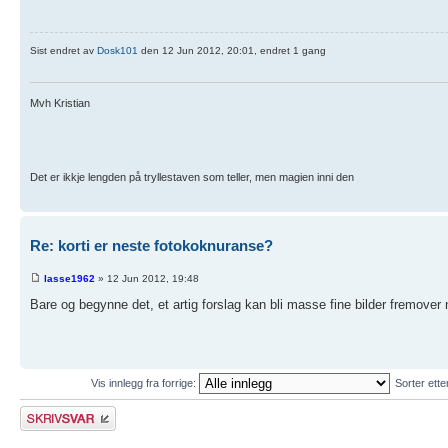
Sist endret av
Dosk101
den 12 Jun 2012, 20:01, endret 1 gang
Mvh Kristian
Det er ikkje lengden på tryllestaven som teller, men magien inni den
Re: korti er neste fotokoknuranse?
lasse1962
» 12 Jun 2012, 19:48
Bare og begynne det, et artig forslag kan bli masse fine bilder fremover 
Vis innlegg fra forrige:
Sorter ett
Skriv et svar