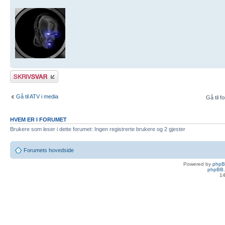
Skriv et svar
Gå til ATV i media
Gå til f
HVEM ER I FORUMET
Brukere som leser i dette forumet: Ingen registrerte brukere og 2 gjester
Forumets hovedside
Powered by
php
phpBB.
14