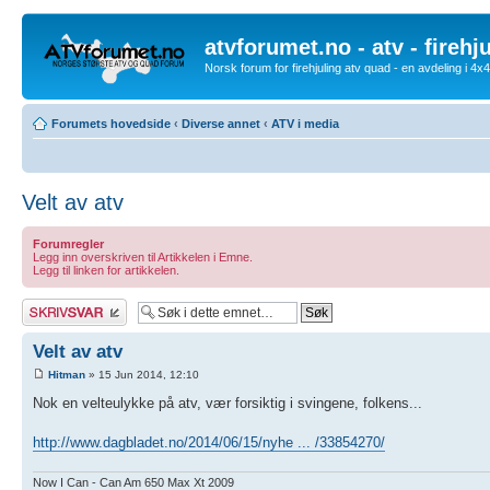
atvforumet.no - atv - firehj
Norsk forum for firehjuling atv quad - en avdeling i 4
Forumets hovedside
‹
Diverse annet
‹
ATV i media
Velt av atv
Forumregler
Legg inn overskriven til Artikkelen i Emne.
Legg til linken for artikkelen.
Skriv et svar
Velt av atv
Hitman
» 15 Jun 2014, 12:10
Nok en velteulykke på atv, vær forsiktig i svingene, folkens...
http://www.dagbladet.no/2014/06/15/nyhe ... /33854270/
Now I Can - Can Am 650 Max Xt 2009