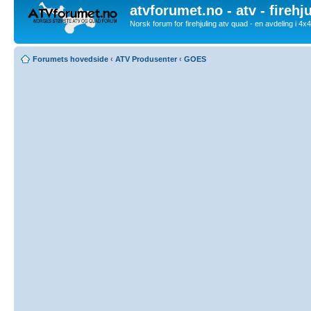
atvforumet.no - atv - firehj
Norsk forum for firehjuling atv quad - en avdeling i 4
Forumets hovedside
‹
ATV Produsenter
‹
GOES