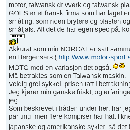
motor, taiwansk drivverk og taiwansk pla
GOES er et fransk firma som har laget e
småting, som noen brytere og plasten og
småtjafs. Alt det de har egen spec på, 
Akkurat som min NORCAT er satt sammen 
en Bergensers (
http://www.motor-sport.
MOTO med en variasjon det også.
Må betraktes som en Taiwansk maskin.
Veldig grei sykkel, prisen tatt i betraktnin
Jeg kjører min ganske friskt, og erfaring
jeg.
Som beskrevet i tråden under her, har jeg
par ting, men flere kompiser har hatt li
japanske og amerikanske sykler, så det t