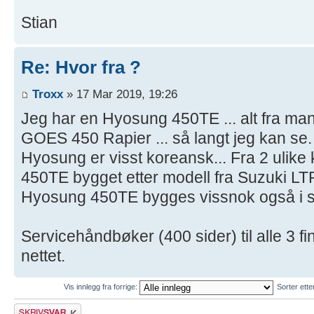
Stian
Re: Hvor fra ?
Troxx
» 17 Mar 2019, 19:26
Jeg har en Hyosung 450TE ... alt fra manu
GOES 450 Rapier ... så langt jeg kan se.
Hyosung er visst koreansk... Fra 2 ulike
450TE bygget etter modell fra Suzuki L
Hyosung 450TE bygges vissnok også i 
Servicehåndbøker (400 sider) til alle 3 f
nettet.
Vis innlegg fra forrige:
Sorter ett
Skriv et svar